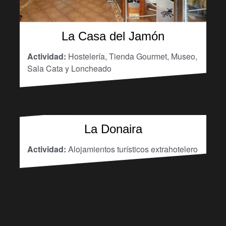
La Casa del Jamón
Actividad:
Hostelería, Tienda Gourmet, Museo,
Sala Cata y Loncheado
La Donaira
Actividad:
Alojamientos turísticos extrahotelero