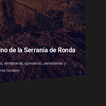
ino de la Serranía de Ronda
s, almazaras, queserías, panaderías y
es locales.