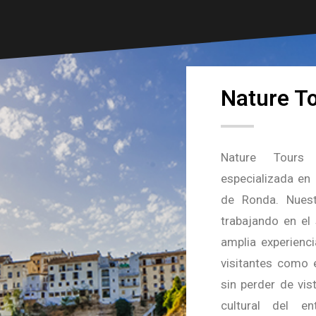
Nature T
Nature Tours
especializada en 
de Ronda. Nues
trabajando en el 
amplia experienc
visitantes como 
sin perder de vist
cultural del e