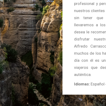
profesional y pe
nuestros clientes
sin tener que 
llevaremos a los
desea le recomen
disfrutar nuest
Alfredo Carrasc
muchos de los ha
día con él es un
viajeros que de
auténtica.
Idiomas:
Español e