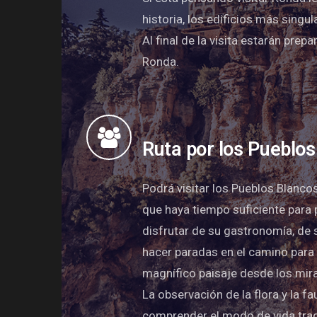
historia, los edificios más sing
Al final de la visita estarán pr
Ronda.
Ruta por los Pueblos
Podrá visitar los Pueblos Blanco
que haya tiempo suficiente para 
disfrutar de su gastronomía, de
hacer paradas en el camino para 
magnífico paisaje desde los mir
La observación de la flora y la f
comprender el modo de vida trad