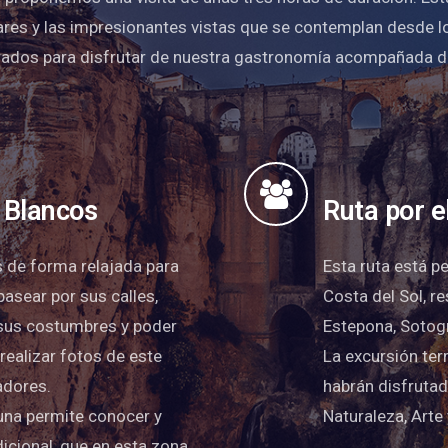
ulares y las impresionantes vistas que se contemplan desde 
eparados para disfrutar de nuestra gastronomía acompañada d
 Blancos
Ruta por e
s de forma relajada para
Esta ruta está p
pasear por sus calles,
Costa del Sol, r
 sus costumbres y poder
Estepona, Sotog
realizar fotos de este
La excursión ter
adores.
habrán disfrutad
auna permite conocer y
Naturaleza, Arte
icional, que en esta zona